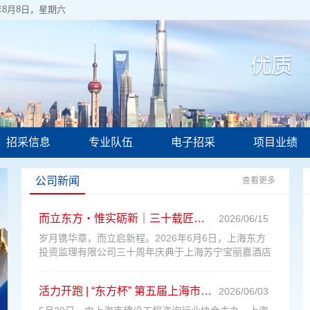
6年8月8日，星期六
招采信息
专业队伍
电子招采
项目业绩
公司新闻
查看更多
而立东方・惟实砺新｜三十载匠心筑征程，上海东方投资监理有限公司三十周年盛典启新章
2026/06/15
岁月镌华章，而立启新程。2026年6月6日，上海东方
投资监理有限公司三十周年庆典于上海苏宁宝丽嘉酒店
盛大启幕，静安区统战部、各咨询行业协会、同济大
学、上海师范大学等领导，行业伙伴及公司同仁欢聚一
活力开跑 | “东方杯” 第五届上海市建设工程咨询行业城市定向赛精彩启幕
2026/06/03
堂，共贺三十载峥嵘荣光，共绘产研创新、公益致远的
时代新蓝图。